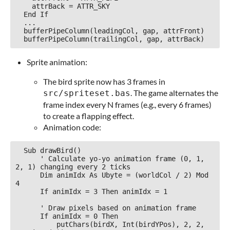
    attrBack = ATTR_SKY

  End If

  ...

  bufferPipeColumn(leadingCol, gap, attrFront)

Sprite animation:
The bird sprite now has 3 frames in
. The game alternates the
src/spriteset.bas
frame index every N frames (e.g., every 6 frames)
to create a flapping effect.
Animation code:
  Sub drawBird()

      ' Calculate yo-yo animation frame (0, 1, 
2, 1) changing every 2 ticks

      Dim animIdx As Ubyte = (worldCol / 2) Mod 
4

      If animIdx = 3 Then animIdx = 1

      ' Draw pixels based on animation frame

      If animIdx = 0 Then

          putChars(birdX, Int(birdYPos), 2, 2, 