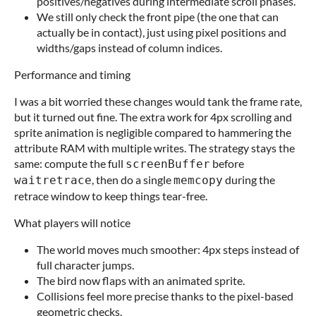
positives/negatives during intermediate scroll phases.
We still only check the front pipe (the one that can
actually be in contact), just using pixel positions and
widths/gaps instead of column indices.
Performance and timing
I was a bit worried these changes would tank the frame rate,
but it turned out fine. The extra work for 4px scrolling and
sprite animation is negligible compared to hammering the
attribute RAM with multiple writes. The strategy stays the
same: compute the full
before
screenBuffer
, then do a single
during the
waitretrace
memcopy
retrace window to keep things tear-free.
What players will notice
The world moves much smoother: 4px steps instead of
full character jumps.
The bird now flaps with an animated sprite.
Collisions feel more precise thanks to the pixel-based
geometric checks.