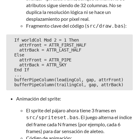
atributos sigue siendo de 32 columnas. No se
duplica la resolución lógica ni se hace un
desplazamiento por píxel real.
Fragmento clave del código (
):
src/draw.bas
  If worldCol Mod 2 = 1 Then

    attrFront = ATTR_FIRST_HALF

    attrBack = ATTR_LAST_HALF

  Else

    attrFront = ATTR_PIPE

    attrBack = ATTR_SKY

  End If

  ...

  bufferPipeColumn(leadingCol, gap, attrFront)

Animación del sprite:
El sprite del pájaro ahora tiene 3 frames en
. El juego alterna el índice
src/spriteset.bas
del frame cada N frames (por ejemplo, cada 6
frames) para dar sensación de aleteo.
Código de animación: