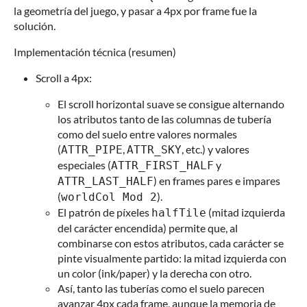
la geometría del juego, y pasar a 4px por frame fue la
solución.
Implementación técnica (resumen)
Scroll a 4px:
El scroll horizontal suave se consigue alternando
los atributos tanto de las columnas de tubería
como del suelo entre valores normales
(
,
, etc.) y valores
ATTR_PIPE
ATTR_SKY
especiales (
y
ATTR_FIRST_HALF
) en frames pares e impares
ATTR_LAST_HALF
(
).
worldCol Mod 2
El patrón de píxeles
(mitad izquierda
halfTile
del carácter encendida) permite que, al
combinarse con estos atributos, cada carácter se
pinte visualmente partido: la mitad izquierda con
un color (ink/paper) y la derecha con otro.
Así, tanto las tuberías como el suelo parecen
avanzar 4px cada frame, aunque la memoria de