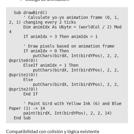
  Sub drawBird()

      ' Calculate yo-yo animation frame (0, 1, 
2, 1) changing every 2 ticks

      Dim animIdx As Ubyte = (worldCol / 2) Mod 
4

      If animIdx = 3 Then animIdx = 1

      ' Draw pixels based on animation frame

      If animIdx = 0 Then

          putChars(birdX, Int(birdYPos), 2, 2, 
@sprite0(0))

      ElseIf animIdx = 1 Then

          putChars(birdX, Int(birdYPos), 2, 2, 
@sprite1(0))

      Else

          putChars(birdX, Int(birdYPos), 2, 2, 
@sprite2(0))

      End If

      ' Paint bird with Yellow Ink (6) and Blue 
Paper (1) -> 14

      paint(birdX, Int(birdYPos), 2, 2, 14)

Compatibilidad con colisión y lógica existente