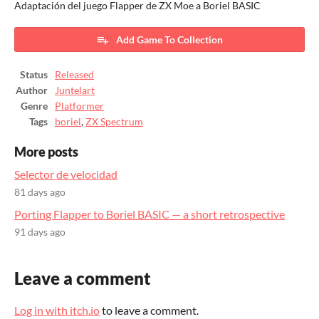
Adaptación del juego Flapper de ZX Moe a Boriel BASIC
Add Game To Collection
Status
Released
Author
Juntelart
Genre
Platformer
Tags
boriel
,
ZX Spectrum
More posts
Selector de velocidad
81 days ago
Porting Flapper to Boriel BASIC — a short retrospective
91 days ago
Leave a comment
Log in with itch.io
to leave a comment.