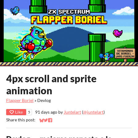
4px scroll and sprite
animation
Flapper Boriel
»
Devlog
Like
91 days ago
by
Juntelart
(
@juntelart
)
5
Share this post:
Share on Bluesky
Share on Twitter
Share on Facebook