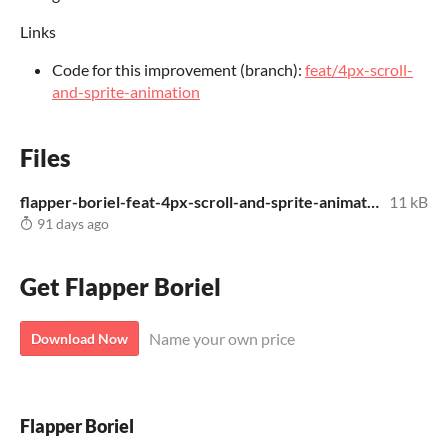
Links
Code for this improvement (branch):
feat/4px-scroll-
and-sprite-animation
Files
flapper-boriel-feat-4px-scroll-and-sprite-animation.tap
11 kB
91 days ago
Get Flapper Boriel
Name your own price
Download Now
Flapper Boriel