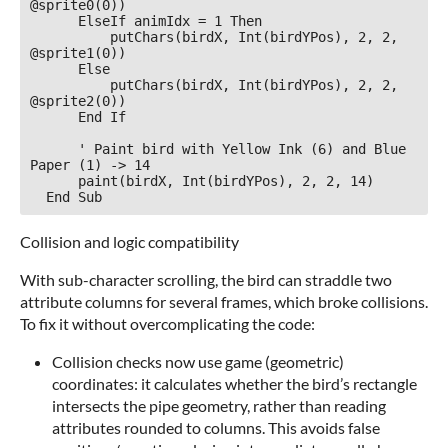
@sprite0(0))

      ElseIf animIdx = 1 Then

          putChars(birdX, Int(birdYPos), 2, 2, 
@sprite1(0))

      Else

          putChars(birdX, Int(birdYPos), 2, 2, 
@sprite2(0))

      End If

      ' Paint bird with Yellow Ink (6) and Blue 
Paper (1) -> 14

      paint(birdX, Int(birdYPos), 2, 2, 14)

Collision and logic compatibility
With sub-character scrolling, the bird can straddle two
attribute columns for several frames, which broke collisions.
To fix it without overcomplicating the code:
Collision checks now use game (geometric)
coordinates: it calculates whether the bird’s rectangle
intersects the pipe geometry, rather than reading
attributes rounded to columns. This avoids false