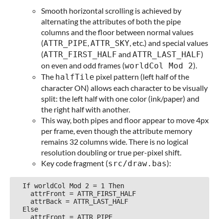
Smooth horizontal scrolling is achieved by
alternating the attributes of both the pipe
columns and the floor between normal values
(
,
, etc.) and special values
ATTR_PIPE
ATTR_SKY
(
and
)
ATTR_FIRST_HALF
ATTR_LAST_HALF
on even and odd frames (
).
worldCol Mod 2
The
pixel pattern (left half of the
halfTile
character ON) allows each character to be visually
split: the left half with one color (ink/paper) and
the right half with another.
This way, both pipes and floor appear to move 4px
per frame, even though the attribute memory
remains 32 columns wide. There is no logical
resolution doubling or true per-pixel shift.
Key code fragment (
):
src/draw.bas
  If worldCol Mod 2 = 1 Then

    attrFront = ATTR_FIRST_HALF

    attrBack = ATTR_LAST_HALF

  Else

    attrFront = ATTR_PIPE
