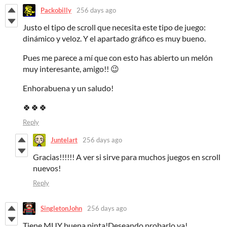
Packobilly
256 days ago
Justo el tipo de scroll que necesita este tipo de juego:
dinámico y veloz. Y el apartado gráfico es muy bueno.
Pues me parece a mí que con esto has abierto un melón
muy interesante, amigo!! 😉
Enhorabuena y un saludo!
🍀🍀🍀
Reply
Juntelart
256 days ago
Gracias!!!!!! A ver si sirve para muchos juegos en scroll
nuevos!
Reply
SingletonJohn
256 days ago
Tiene MUY buena pinta!Deseando probarlo ya!