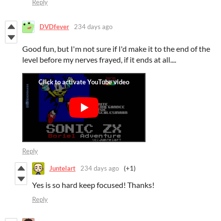
Reply
DVDfever
234 days ago
Good fun, but I'm not sure if I'd make it to the end of the
level before my nerves frayed, if it ends at all....
Reply
Juntelart
234 days ago
(+1)
Yes is so hard keep focused! Thanks!
Reply