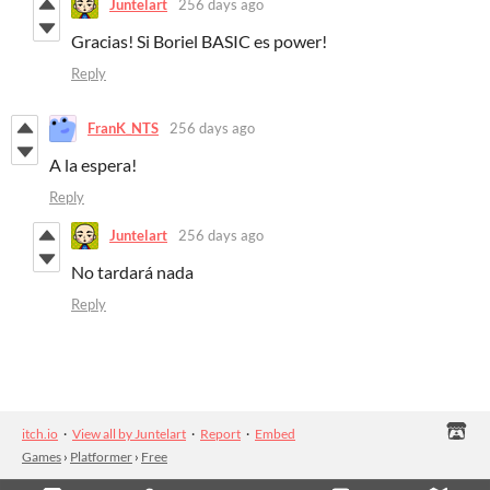
Juntelart
256 days ago
Gracias! Si Boriel BASIC es power!
Reply
FranK_NTS
256 days ago
A la espera!
Reply
Juntelart
256 days ago
No tardará nada
Reply
itch.io
·
View all by Juntelart
·
Report
·
Embed
Games
›
Platformer
›
Free