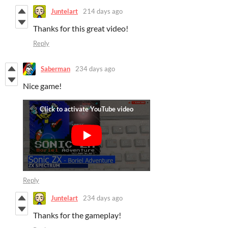
Juntelart
214 days ago
Thanks for this great video!
Reply
Saberman
234 days ago
Nice game!
Reply
Juntelart
234 days ago
Thanks for the gameplay!