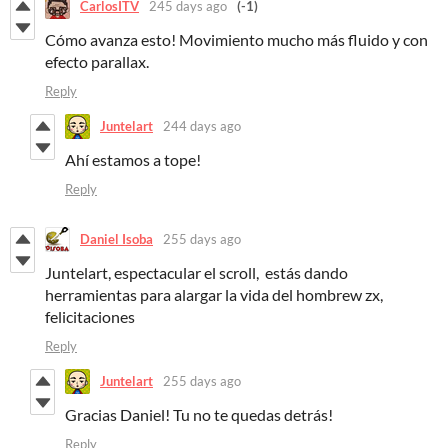
CarlosITV
245 days ago
(-1)
Cómo avanza esto! Movimiento mucho más fluido y con
efecto parallax.
Reply
Juntelart
244 days ago
Ahí estamos a tope!
Reply
Daniel Isoba
255 days ago
Juntelart, espectacular el scroll, estás dando
herramientas para alargar la vida del hombrew zx,
felicitaciones
Reply
Juntelart
255 days ago
Gracias Daniel! Tu no te quedas detrás!
Reply