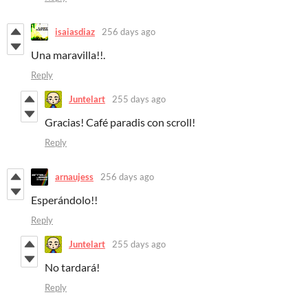
isaiasdiaz
256 days ago
Una maravilla!!.
Reply
Juntelart
255 days ago
Gracias! Café paradis con scroll!
Reply
arnaujess
256 days ago
Esperándolo!!
Reply
Juntelart
255 days ago
No tardará!
Reply