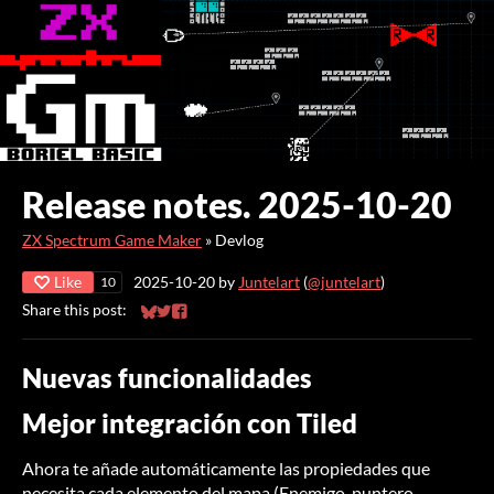
Release notes. 2025-10-20
ZX Spectrum Game Maker
»
Devlog
Like
2025-10-20
by
Juntelart
(
@juntelart
)
10
Share this post:
Share on Bluesky
Share on Twitter
Share on Facebook
Nuevas funcionalidades
Mejor integración con Tiled
Ahora te añade automáticamente las propiedades que
necesita cada elemento del mapa (Enemigo, puntero,