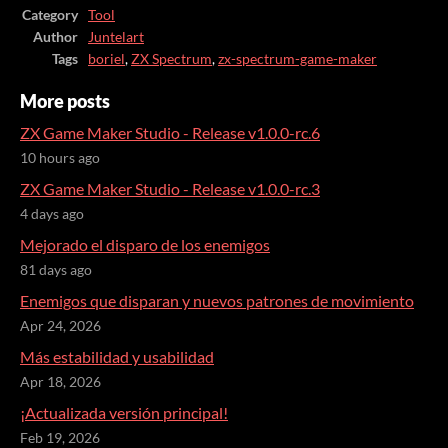
Category
Tool
Author
Juntelart
Tags
boriel
,
ZX Spectrum
,
zx-spectrum-game-maker
More posts
ZX Game Maker Studio - Release v1.0.0-rc.6
10 hours ago
ZX Game Maker Studio - Release v1.0.0-rc.3
4 days ago
Mejorado el disparo de los enemigos
81 days ago
Enemigos que disparan y nuevos patrones de movimiento
Apr 24, 2026
Más estabilidad y usabilidad
Apr 18, 2026
¡Actualizada versión principal!
Feb 19, 2026