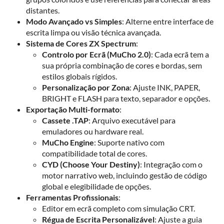
distantes.
Modo Avançado vs Simples
: Alterne entre interface de
escrita limpa ou visão técnica avançada.
Sistema de Cores ZX Spectrum
:
Controlo por Ecrã (MuCho 2.0)
: Cada ecrã tem a
sua própria combinação de cores e bordas, sem
estilos globais rígidos.
Personalização por Zona
: Ajuste INK, PAPER,
BRIGHT e FLASH para texto, separador e opções.
Exportação Multi-formato
:
Cassete .TAP
: Arquivo executável para
emuladores ou hardware real.
MuCho Engine
: Suporte nativo com
compatibilidade total de cores.
CYD (Choose Your Destiny)
: Integração com o
motor narrativo web, incluindo gestão de código
global e elegibilidade de opções.
Ferramentas Profissionais
:
Editor em ecrã completo com simulação CRT.
Régua de Escrita Personalizável
: Ajuste a guia