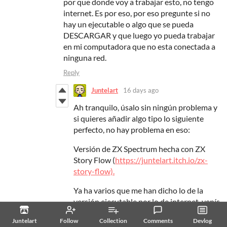
por que donde voy a trabajar esto, no tengo
internet. Es por eso, por eso pregunte si no
hay un ejecutable o algo que se pueda
DESCARGAR y que luego yo pueda trabajar
en mi computadora que no esta conectada a
ninguna red.
Reply
Juntelart
16 days ago
Ah tranquilo, úsalo sin ningún problema y
si quieres añadir algo tipo lo siguiente
perfecto, no hay problema en eso:
Versión de ZX Spectrum hecha con ZX
Story Flow (
https://juntelart.itch.io/zx-
story-flow).
Ya ha varios que me han dicho lo de la
versión ejecutable por lo de internet, venís
del pasado? 😂.
Juntelart
Follow
Collection
Comments
Devlog