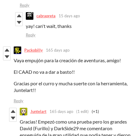
Reply
cabrapreta
15 days ago
yay! can't wait, thanks
Reply
Packobilly
165 days ago
Vaya empujón para la creación de aventuras, amigo!
El CAAD no va a dar a basto!!
Gracias por el curro y mucha suerte con la herramienta,
Juntelart!!
Reply
Juntelart
165 days ago
(1 edit)
(+1)
Gracias! Empezó como una prueba pero los grandes
David (Furillo) y DarkSide29 me comentaron
enseguida de la gran utilidad que podia tener y dieron