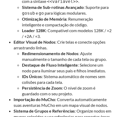
com a sintaxe
.
<<variável>>
Sistema de Sub-rotinas Avançado
: Suporte para
e
para lógicas modulares.
gosub
go
Otimização de Memória
: Renumeração
inteligente e compactação de código.
Loader 128K
: Compatível com modelos 128K / +2
/ +2A / +3.
Editor Visual de Nodos
: Crie telas e conecte opções
arrastrando linhas.
Redimensionamento de Nodos
: Ajuste
manualmente o tamanho de cada tela ou grupo.
Destaque de Fluxo Inteligente
: Selecione um
nodo para iluminar seus pais e filhos imediatos.
IDs Únicos
: Sistema automático de nomes sem
colisões para cada tela.
Persistência de Zoom
: O nível de zoom é
guardado com o seu projeto.
Importação do MuCho
: Converta automaticamente
suas aventuras MuCho em um mapa visual de nodos.
Sistema de Grupos e Referências
: Organize nodos em
grupos coloridos e use referências para conectar áreas