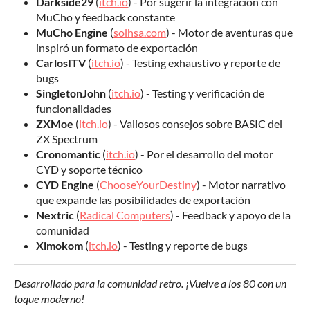
Darkside29
(
itch.io
) - Por sugerir la integración con
MuCho y feedback constante
MuCho Engine
(
solhsa.com
) - Motor de aventuras que
inspiró un formato de exportación
CarlosITV
(
itch.io
) - Testing exhaustivo y reporte de
bugs
SingletonJohn
(
itch.io
) - Testing y verificación de
funcionalidades
ZXMoe
(
itch.io
) - Valiosos consejos sobre BASIC del
ZX Spectrum
Cronomantic
(
itch.io
) - Por el desarrollo del motor
CYD y soporte técnico
CYD Engine
(
ChooseYourDestiny
) - Motor narrativo
que expande las posibilidades de exportación
Nextric
(
Radical Computers
) - Feedback y apoyo de la
comunidad
Ximokom
(
itch.io
) - Testing y reporte de bugs
Desarrollado para la comunidad retro. ¡Vuelve a los 80 con un
toque moderno!