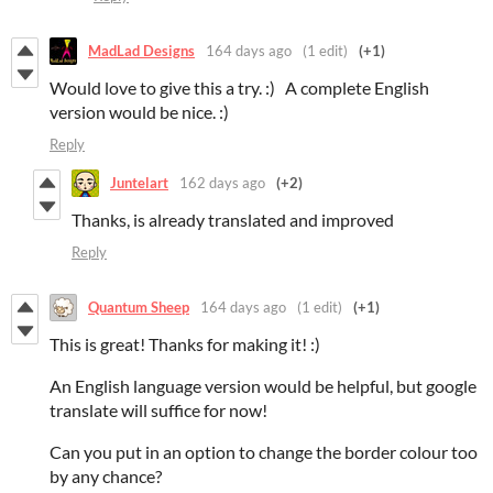
MadLad Designs
164 days ago
(1 edit)
(+1)
Would love to give this a try. :) A complete English
version would be nice. :)
Reply
Juntelart
162 days ago
(+2)
Thanks, is already translated and improved
Reply
Quantum Sheep
164 days ago
(1 edit)
(+1)
This is great! Thanks for making it! :)
An English language version would be helpful, but google
translate will suffice for now!
Can you put in an option to change the border colour too
by any chance?