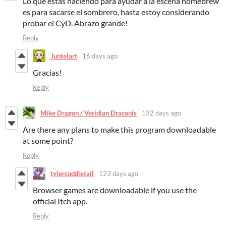
Lo que estas haciendo para ayudar a la escena homebrew
es para sacarse el sombrero, hasta estoy considerando
probar el CyD. Abrazo grande!
Reply
Juntelart
16 days ago
Gracias!
Reply
Mike Dragon / Veridian Draconis
132 days ago
Are there any plans to make this program downloadable
at some point?
Reply
tylercuddletail
123 days ago
Browser games are downloadable if you use the
official Itch app.
Reply