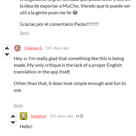
la idea de exportar a MuCho. Viendo que le puede ser
util a la gente pues me lie 😂
Gracias por el comentario Packo!!!!!!!!
Reply
Chelsea E.
165 days ago
Hey-o. I'm really glad that something like this is being
made. My only critique is the lack of a proper English
translation in the app itself.
Other than that, it does look simple enough and fun to
use.
Reply
Juntelart
165 days ago
(+2)
Hello!