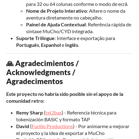
para 32 ou 64 colunas conforme o modo de ecrã.
Nome de Projeto Interativo
: Altere o nome da
aventura diretamente no cabeçalho.
Painel de Ajuda Contextual
: Referência rápida de
sintaxe MuCho/CYD integrada.
Suporte Trilingue
: Interface e exportação para
Português
,
Espanhol
e
Inglês
.
🙏 Agradecimientos /
Acknowledgments /
Agradecimentos
Este proyecto no habría sido posible sin el apoyo de la
comunidad retro:
Remy Sharp
(
txt2bas
) - Referencia técnica para
tokenización BASIC y formato TAP
David
(
Furillo Productions
) - Por animarme a mejorar
el proyecto y la idea de exportar a MuCho