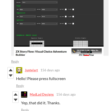
Reply
Juntelart
156 days ago
Hello! Please press fullscreen
Reply
MadLad Designs
156 days ago
Yep, that did it. Thanks.
Reply