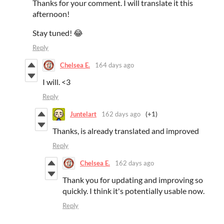
Thanks for your comment. I will translate it this
afternoon!
Stay tuned! 😂
Reply
Chelsea E.
164 days ago
I will. <3
Reply
Juntelart
162 days ago
(+1)
Thanks, is already translated and improved
Reply
Chelsea E.
162 days ago
Thank you for updating and improving so
quickly. I think it's potentially usable now.
Reply