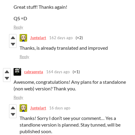
Great stuff! Thanks again!
QS =D
Reply
Juntelart
162 days ago
(+2)
Thanks, is already translated and improved
Reply
cabrapreta
164 days ago
(+1)
Awesome, congratulations! Any plans for a standalone
(non web) version? Thank you.
Reply
Juntelart
16 days ago
Thanks! Sorry I don’t see your comment… Yes a
standlone version is planned. Stay tunned, will be
published soon.