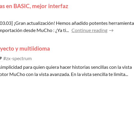
as en BASIC, mejor interfaz
3.03] ¡Gran actualización! Hemos añadido potentes herramientas p
mportación desde MuCho : ¿Ya ti...
Continue reading
oyecto y multiidioma
#zx-spectrum
mplicidad para quien quiera hacer historias sencillas con la vista
tor MuCho con la vista avanzada. En la vista sencilla te limita...