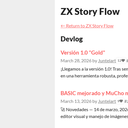
ZX Story Flow
←
Return to ZX Story Flow
Devlog
Versión 1.0 "Gold"
March 28, 2026
by
Juntelart
12
¡Llegamos a la versión 1.0! Tras se
en una herramienta robusta, profesio
BASIC mejorado y MuCho m
March 13, 2026
by
Juntelart
#
9
🚀 Novedades — 14 de marzo, 2026 
editor visual y manejo de imágenes.