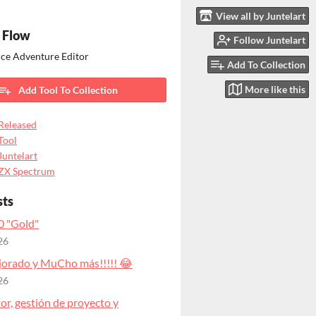
View all by Juntelart
 Flow
Follow Juntelart
ice Adventure Editor
Add To Collection
More like this
Add Tool To Collection
Released
Tool
Juntelart
ZX Spectrum
sts
0 "Gold"
26
orado y MuCho más!!!!! 😂
26
or, gestión de proyecto y