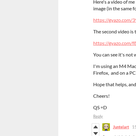
Here's a video of me 
image (in the same fo
https://gyazo.com
The second video is t
https://gyazo.com
You can see it's not
I'm using an M4 MacB
Firefox, and on a PC 
Hope that helps, and
Cheers!
QS =D
Reply
Juntelart
15