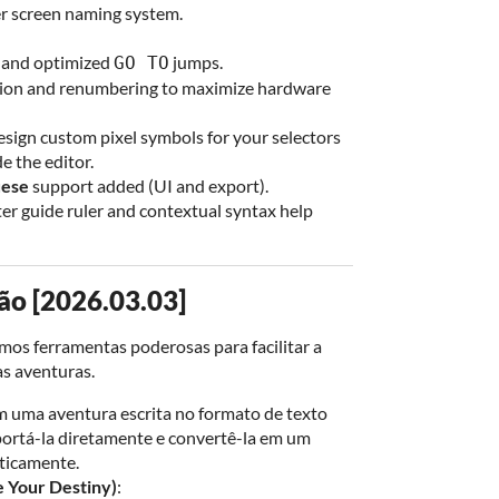
er screen naming system.
g and optimized
jumps.
GO TO
ion and renumbering to maximize hardware
esign custom pixel symbols for your selectors
e the editor.
uese
support added (UI and export).
ter guide ruler and contextual syntax help
ão [2026.03.03]
os ferramentas poderosas para facilitar a
as aventuras.
em uma aventura escrita no formato de texto
rtá-la diretamente e convertê-la em um
ticamente.
 Your Destiny)
: