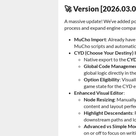
🚀 Version [2026.03.0
A massive update! We’ve added pow
process and expand engine compati
MuCho Import
: Already have
MuCho scripts and automatica
CYD (Choose Your Destiny) I
Native export to the
CY
Global Code Manageme
global logic directly in t
Option Eligibility
: Visua
game state for the CYD e
Enhanced Visual Editor
:
Node Resizing
: Manually
content and layout perfec
Highlight Descendants
:
downstream paths and lo
Advanced vs Simple Mo
on or off to focus on writi