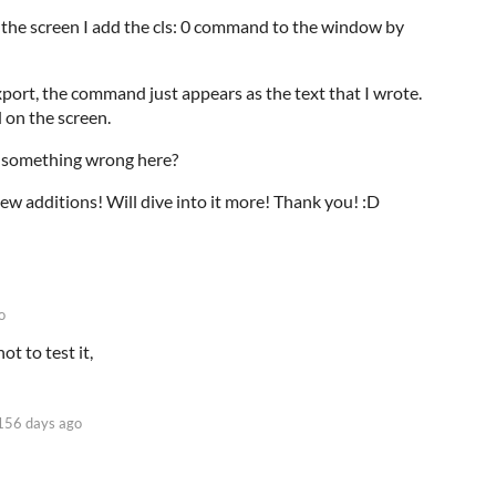
ar the screen I add the cls: 0 command to the window by
ort, the command just appears as the text that I wrote.
ed on the screen.
g something wrong here?
w additions! Will dive into it more! Thank you! :D
o
t to test it,
156 days ago