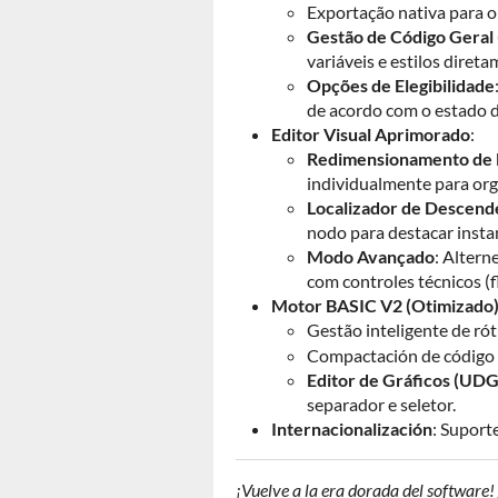
Exportação nativa para 
Gestão de Código Geral
variáveis e estilos diret
Opções de Elegibilidade
de acordo com o estado 
Editor Visual Aprimorado
:
Redimensionamento de
individualmente para org
Localizador de Descend
nodo para destacar insta
Modo Avançado
: Altern
com controles técnicos (fl
Motor BASIC V2 (Otimizado
Gestão inteligente de rót
Compactación de código
Editor de Gráficos (UDG
separador e seletor.
Internacionalización
: Suport
¡Vuelve a la era dorada del software! 