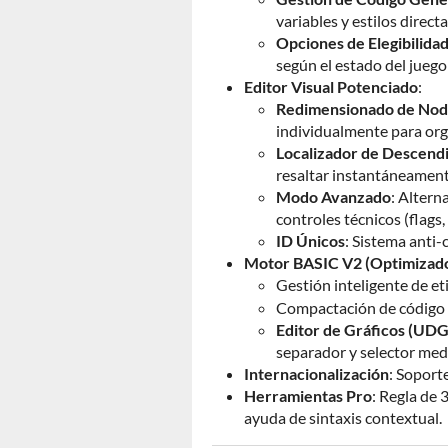
variables y estilos direc
Opciones de Elegibilida
según el estado del jueg
Editor Visual Potenciado
:
Redimensionado de Nod
individualmente para orga
Localizador de Descend
resaltar instantáneamente
Modo Avanzado
: Altern
controles técnicos (flags,
ID Únicos
: Sistema anti-
Motor BASIC V2 (Optimizad
Gestión inteligente de et
Compactación de código 
Editor de Gráficos (UDG
separador y selector medi
Internacionalización
: Soport
Herramientas Pro
: Regla de 
ayuda de sintaxis contextual.