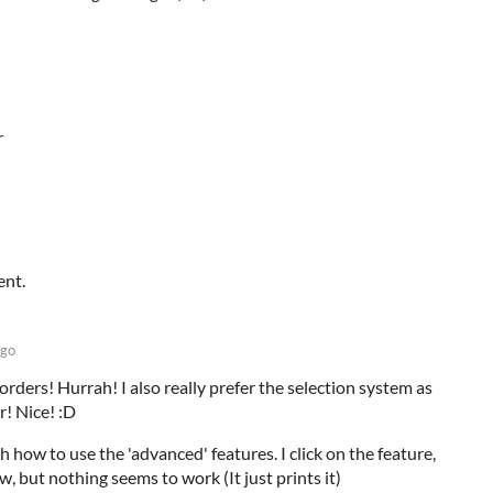
r
ent.
ago
rders! Hurrah! I also really prefer the selection system as
! Nice! :D
h how to use the 'advanced' features. I click on the feature,
, but nothing seems to work (It just prints it)