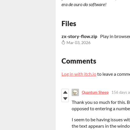
era de ouro do software!
Files
zx-story-flow.zip
Play in browse
Mar 03, 2026
Comments
Log in with itch.io
to leave a comm
Quantum Sheep
156 days 
Thank you so much for this. Bo
opposed to entering a number
I seem to be having issues wit
the text appears in the window