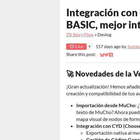
Integración con
BASIC, mejor in
ZX Story Flow
»
Devlog
Like
157 days ago
by
Juntel
9
Share this post:
Share on Bluesky
Share on Twitter
Share on Faceb
🚀 Novedades de la V
¡Gran actualización! Hemos añadido
creación y compatibilidad de tus a
Importación desde MuCho
: 
texto de MuCho? Ahora puedes
mapa visual de nodos de form
Integración con CYD (Choos
Exportación nativa al mo
Gestión de Código Gene