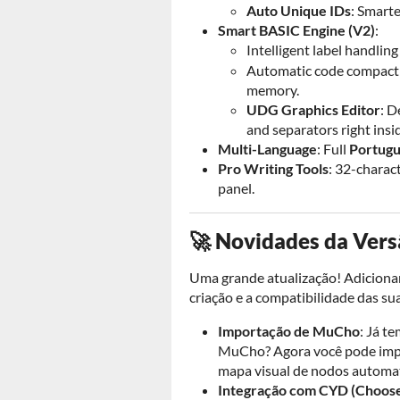
Auto Unique IDs
: Smart
Smart BASIC Engine (V2)
:
Intelligent label handlin
Automatic code compact
memory.
UDG Graphics Editor
: D
and separators right insid
Multi-Language
: Full
Portug
Pro Writing Tools
: 32-charac
panel.
🚀 Novidades da Vers
Uma grande atualização! Adicionam
criação e a compatibilidade das su
Importação de MuCho
: Já t
MuCho? Agora você pode impo
mapa visual de nodos automa
Integração com CYD (Choose