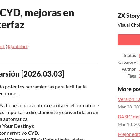
 CYD, mejoras en
ZX Story
terfaz
Visual Cho
art
(
@juntelart
)
Status
ook
Category
Author
ersión [2026.03.03]
Tags
 potentes herramientas para facilitar la
More po
venturas.
Versión 1.
¿Ya tienes una aventura escrita en el formato de
Mar 28, 20
 importarla directamente y convertirla en un
BASIC mej
a automática.
Mar 13, 20
e Your Destiny)
:
tor narrativo
CYD
.
Mejor edit
ral (Cabecera/Pie)
: Define lógica global,