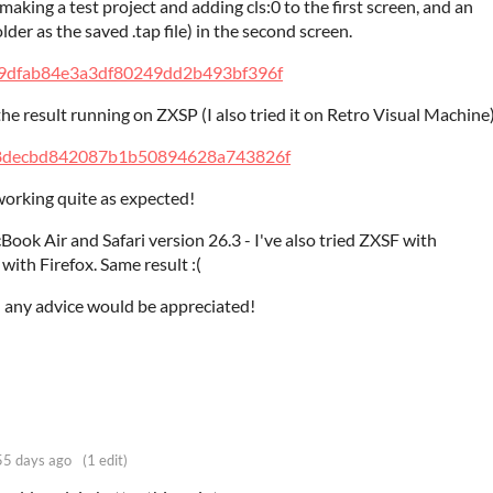
making a test project and adding cls:0 to the first screen, and an
lder as the saved .tap file) in the second screen.
/39dfab84e3a3df80249dd2b493bf396f
he result running on ZXSP (I also tried it on Retro Visual Machine)
/f8decbd842087b1b50894628a743826f
 working quite as expected!
ook Air and Safari version 26.3 - I've also tried ZXSF with
with Firefox. Same result :(
 any advice would be appreciated!
5 days ago
(1 edit)