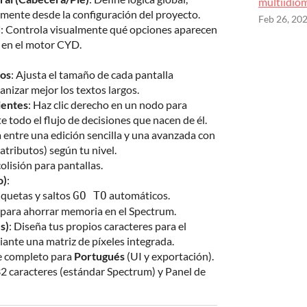
multiidio
tamente desde la configuración del proyecto.
Feb 26, 20
d
: Controla visualmente qué opciones aparecen
o en el motor CYD.
os
: Ajusta el tamaño de cada pantalla
nizar mejor los textos largos.
ientes
: Haz clic derecho en un nodo para
 todo el flujo de decisiones que nacen de él.
a entre una edición sencilla y una avanzada con
 atributos) según tu nivel.
colisión para pantallas.
o)
:
iquetas y saltos
automáticos.
GO TO
para ahorrar memoria en el Spectrum.
s)
: Diseña tus propios caracteres para el
ante una matriz de píxeles integrada.
e completo para
Portugués
(UI y exportación).
32 caracteres (estándar Spectrum) y Panel de