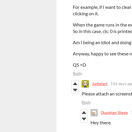
For example, if I want to cle
clicking on it.
When the game runs in the exp
So in this case, cls: 0 is print
Am I being an idiot and doin
Anyway, happy to see these ne
QS =D
Reply
Juntelart
156 days ag
Please attach an screensho
Reply
Quantum Sheep
Hey there.