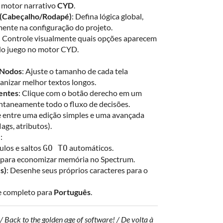
o motor narrativo
CYD
.
 (Cabeçalho/Rodapé)
: Defina lógica global,
amente na configuração do projeto.
: Controle visualmente quais opções aparecem
do juego no motor CYD.
 Nodos
: Ajuste o tamanho de cada tela
anizar melhor textos longos.
entes
: Clique com o botão derecho em um
ntaneamente todo o fluxo de decisões.
e entre uma edição simples e uma avançada
ags, atributos).
)
:
ulos e saltos
automáticos.
GO TO
 para economizar memória no Spectrum.
s)
: Desenhe seus próprios caracteres para o
e completo para
Português
.
/ Back to the golden age of software! / De volta à