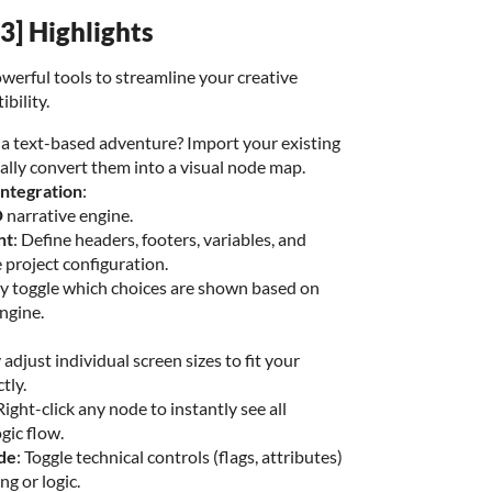
3] Highlights
erful tools to streamline your creative
bility.
 a text-based adventure? Import your existing
lly convert them into a visual node map.
ntegration
:
D
narrative engine.
nt
: Define headers, footers, variables, and
he project configuration.
lly toggle which choices are shown based on
ngine.
 adjust individual screen sizes to fit your
tly.
 Right-click any node to instantly see all
gic flow.
de
: Toggle technical controls (flags, attributes)
ng or logic.