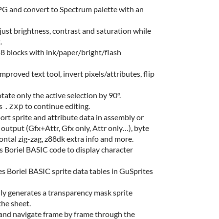
G and convert to Spectrum palette with an
just brightness, contrast and saturation while
.
8 blocks with ink/paper/bright/flash
 improved text tool, invert pixels/attributes, flip
otate only the active selection by 90°.
as
to continue editing.
.zxp
port sprite and attribute data in assembly or
output (Gfx+Attr, Gfx only, Attr only…), byte
zontal zig-zag, z88dk extra info and more.
s Boriel BASIC code to display character
es Boriel BASIC sprite data tables in GuSprites
lly generates a transparency mask sprite
the sheet.
 and navigate frame by frame through the