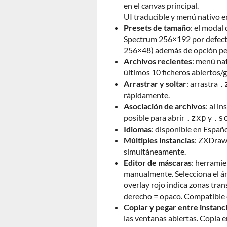
en el canvas principal.
UI traducible y menú nativo e
Presets de tamaño
: el modal
Spectrum 256×192 por defec
256×48) además de opción pe
Archivos recientes
: menú na
últimos 10 ficheros abiertos/
Arrastrar y soltar
: arrastra
.
rápidamente.
Asociación de archivos
: al i
posible para abrir
y
.zxp
.s
Idiomas
: disponible en Españo
Múltiples instancias
: ZXDraw
simultáneamente.
Editor de máscaras
: herramie
manualmente. Selecciona el ár
overlay rojo indica zonas trans
derecho = opaco. Compatible 
Copiar y pegar entre instanc
las ventanas abiertas. Copia e