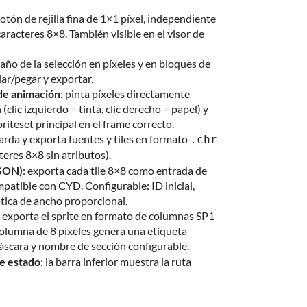
otón de rejilla fina de 1×1 píxel, independiente
caracteres 8×8. También visible en el visor de
año de la selección en píxeles y en bloques de
iar/pegar y exportar.
 de animación
: pinta píxeles directamente
clic izquierdo = tinta, clic derecho = papel) y
priteset principal en el frame correcto.
uarda y exporta fuentes y tiles en formato
.chr
eres 8×8 sin atributos).
JSON)
: exporta cada tile 8×8 como entrada de
atible con CYD. Configurable: ID inicial,
tica de ancho proporcional.
: exporta el sprite en formato de columnas SP1
olumna de 8 píxeles genera una etiqueta
máscara y nombre de sección configurable.
de estado
: la barra inferior muestra la ruta