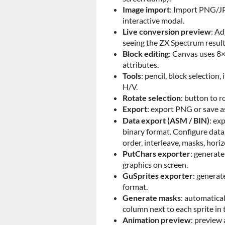
Image import
: Import PNG/JP
interactive modal.
Live conversion preview
: Ad
seeing the ZX Spectrum result
Block editing
: Canvas uses 8×
attributes.
Tools
: pencil, block selection,
H/V.
Rotate selection
: button to r
Export
: export PNG or save 
Data export (ASM / BIN)
: ex
binary format. Configure data 
order, interleave, masks, hori
PutChars exporter
: generate
graphics on screen.
GuSprites exporter
: generat
format.
Generate masks
: automatica
column next to each sprite in 
Animation preview
: preview