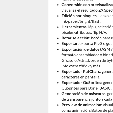
Conversión con previsualiza
visualiza el resultado ZX Spe
Edición por bloques
: lienzo 
ink/paper/bright/flash.
Herramientas
: lápiz, selecci
píxeles/atributos, flip H/V.
Rotar selección
: botón para r
Exportar
: exporta PNG o gua
Exportación de datos (ASM /
formato ensamblador o binari
Gfx, solo Attr…), orden de byt
info extra z88dk y más.
Exportador PutChars
: gener
caracteres en pantalla.
Exportador GuSprites
: gene
GuSprites para Boriel BASIC.
Generación de máscaras
: ge
de transparencia junto a cada s
Preview de animación
: visua
como animación. Botón de play,