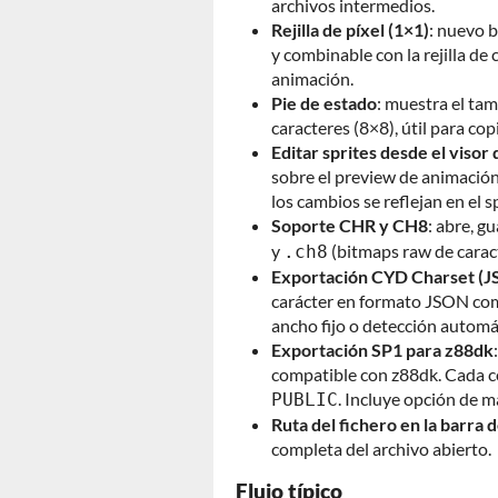
archivos intermedios.
Rejilla de píxel (1×1)
: nuevo b
y combinable con la rejilla de 
animación.
Pie de estado
: muestra el tam
caracteres (8×8), útil para cop
Editar sprites desde el visor
sobre el preview de animación (
los cambios se reflejan en el s
Soporte CHR y CH8
: abre, g
y
(bitmaps raw de caract
.ch8
Exportación CYD Charset (
carácter en formato JSON comp
ancho fijo o detección automá
Exportación SP1 para z88dk
compatible con z88dk. Cada c
. Incluye opción de 
PUBLIC
Ruta del fichero en la barra 
completa del archivo abierto.
Flujo típico