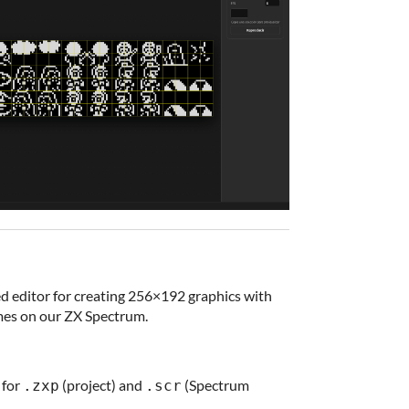
d editor for creating 256×192 graphics with
ames on our ZX Spectrum.
 for
(project) and
(Spectrum
.zxp
.scr