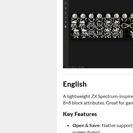
English
A lightweight ZX Spectrum-inspire
8×8 block attributes. Great for g
Key Features
Open & Save
: Native support
screen dump).