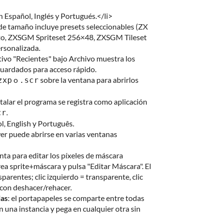
n Español, Inglés y Portugués.</li>
 de tamaño incluye presets seleccionables (ZX
to, ZXSGM Spriteset 256×48, ZXSGM Tileset
rsonalizada.
tivo "Recientes" bajo Archivo muestra los
guardados para acceso rápido.
o
sobre la ventana para abrirlos
zxp
.scr
nstalar el programa se registra como aplicación
.
cr
l, English y Português.
er puede abrirse en varias ventanas
nta para editar los píxeles de máscara
ea sprite+máscara y pulsa "Editar Máscara". El
parentes; clic izquierdo = transparente, clic
con deshacer/rehacer.
ias
: el portapapeles se comparte entre todas
n una instancia y pega en cualquier otra sin