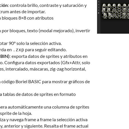
ción
: controla brillo, contraste y saturación y
ctrum antes de importar.
en bloques 8×8 con atributos
ón por bloques, texto (modal mejorado), invertir
otar 90° solo la selección activa.
rda en
para seguir editando.
.zxp
 BIN)
: exporta datos de sprites y atributos en
o. Configura datos exportados (Gfx+Attr, solo
es, intercalado, máscaras, zig-zag horizontal,
a código Boriel BASIC para mostrar gráficos de
ra tablas de datos de sprites en formato
nera automáticamente una columna de sprites
prite de la hoja.
liza y navega frame a frame la selección activa
 anterior y siguiente. Resalta el frame actual