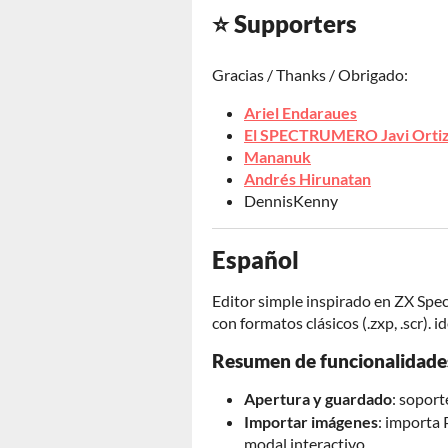
⭐ Supporters
Gracias / Thanks / Obrigado:
Ariel Endaraues
El SPECTRUMERO Javi Orti
Mananuk
Andrés Hirunatan
DennisKenny
Español
Editor simple inspirado en ZX Spec
con formatos clásicos (.zxp, .scr).
Resumen de funcionalidade
Apertura y guardado
: soport
Importar imágenes
: importa
modal interactivo.