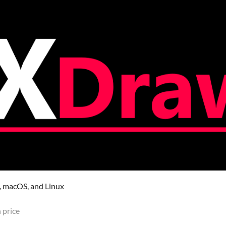
, macOS, and Linux
 price