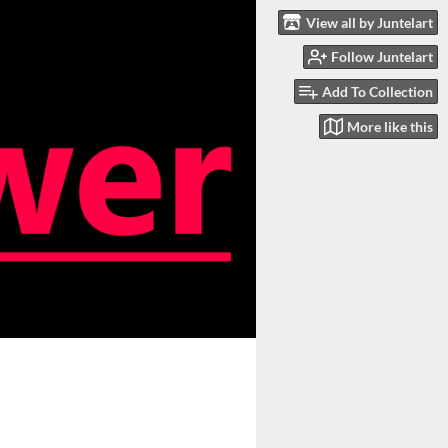
View all by Juntelart
Follow Juntelart
Add To Collection
More like this