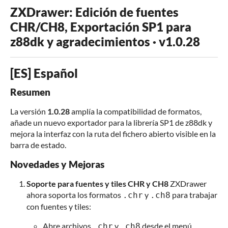
ZXDrawer: Edición de fuentes
CHR/CH8, Exportación SP1 para
z88dk y agradecimientos · v1.0.28
[ES] Español
Resumen
La versión
1.0.28
amplía la compatibilidad de formatos,
añade un nuevo exportador para la librería SP1 de z88dk y
mejora la interfaz con la ruta del fichero abierto visible en la
barra de estado.
Novedades y Mejoras
Soporte para fuentes y tiles CHR y CH8
ZXDrawer
ahora soporta los formatos
y
para trabajar
.chr
.ch8
con fuentes y tiles:
Abre archivos
y
desde el menú,
.chr
.ch8