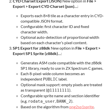
CYD Charset Export (JSON)
New option in
File >
Export > Export CYD Charset (json)…
:
Exports each 8×8 tile as a character entry in CYD-
compatible JSON format.
Configurable: first character ID and fixed
character width.
Optional auto-detection of proportional width
based on each character’s pixel content.
SP1 Export for z88dk
New option in
File > Export >
Export SP1 Sprite (z88dk)…
:
Generates ASM code compatible with the z88dk
SP1 library, ready to use in ZX Spectrum C games.
Each 8-pixel-wide column becomes an
independent
label.
PUBLIC
Optional mask support: empty pixels are treated
as transparent (
).
@11111111
Configurable sprite name and section identifier
(e.g.
,
).
rodata_user
BANK_2
Based on the algorithm from
png2sp1sprite
.