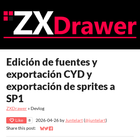
Edición de fuentes y
exportación CYD y
exportación de sprites a
SP1
ZXDrawer
»
Devlog
Like
2026-04-26
by
Juntelart
(
@juntelart
)
8
Share this post:
Share on Bluesky
Share on Twitter
Share on Facebook