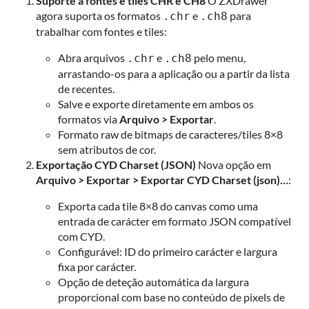
Suporte a fontes e tiles CHR e CH8
O ZXDrawer
agora suporta os formatos
e
para
.chr
.ch8
trabalhar com fontes e tiles:
Abra arquivos
e
pelo menu,
.chr
.ch8
arrastando-os para a aplicação ou a partir da lista
de recentes.
Salve e exporte diretamente em ambos os
formatos via
Arquivo > Exportar
.
Formato raw de bitmaps de caracteres/tiles 8×8
sem atributos de cor.
Exportação CYD Charset (JSON)
Nova opção em
Arquivo > Exportar > Exportar CYD Charset (json)…
:
Exporta cada tile 8×8 do canvas como uma
entrada de carácter em formato JSON compatível
com CYD.
Configurável: ID do primeiro carácter e largura
fixa por carácter.
Opção de deteção automática da largura
proporcional com base no conteúdo de pixels de