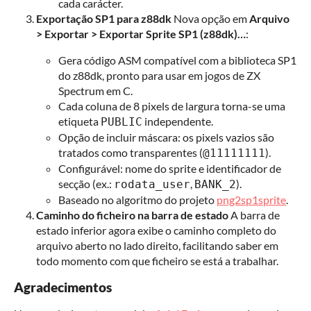
cada carácter.
Exportação SP1 para z88dk
Nova opção em
Arquivo
> Exportar > Exportar Sprite SP1 (z88dk)…
:
Gera código ASM compatível com a biblioteca SP1
do z88dk, pronto para usar em jogos de ZX
Spectrum em C.
Cada coluna de 8 pixels de largura torna-se uma
etiqueta
independente.
PUBLIC
Opção de incluir máscara: os pixels vazios são
tratados como transparentes (
).
@11111111
Configurável: nome do sprite e identificador de
secção (ex.:
,
).
rodata_user
BANK_2
Baseado no algoritmo do projeto
png2sp1sprite
.
Caminho do ficheiro na barra de estado
A barra de
estado inferior agora exibe o caminho completo do
arquivo aberto no lado direito, facilitando saber em
todo momento com que ficheiro se está a trabalhar.
Agradecimentos