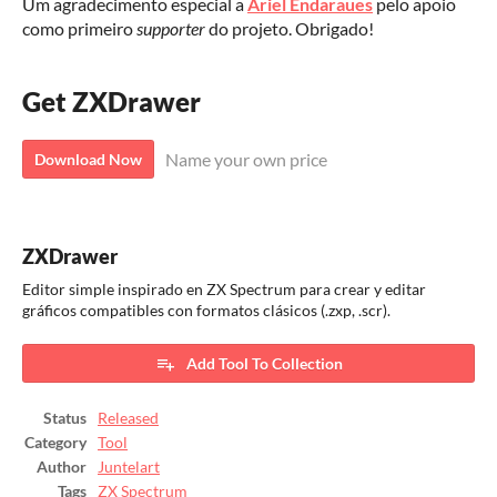
Um agradecimento especial a
Ariel Endaraues
pelo apoio
como primeiro
supporter
do projeto. Obrigado!
Get ZXDrawer
Name your own price
Download Now
ZXDrawer
Editor simple inspirado en ZX Spectrum para crear y editar
gráficos compatibles con formatos clásicos (.zxp, .scr).
Add Tool To Collection
Status
Released
Category
Tool
Author
Juntelart
Tags
ZX Spectrum