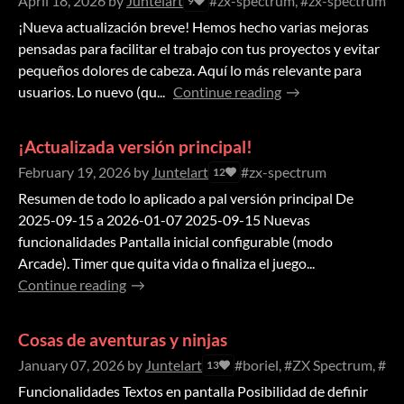
April 18, 2026
by
Juntelart
#zx-spectrum, #zx-spectrum-
9
¡Nueva actualización breve! Hemos hecho varias mejoras
pensadas para facilitar el trabajo con tus proyectos y evitar
pequeños dolores de cabeza. Aquí lo más relevante para
usuarios. Lo nuevo (qu...
Continue reading
¡Actualizada versión principal!
February 19, 2026
by
Juntelart
#zx-spectrum
12
Resumen de todo lo aplicado a pal versión principal De
2025-09-15 a 2026-01-07 2025-09-15 Nuevas
funcionalidades Pantalla inicial configurable (modo
Arcade). Timer que quita vida o finaliza el juego...
Continue reading
Cosas de aventuras y ninjas
January 07, 2026
by
Juntelart
#boriel, #ZX Spectrum, #
13
Funcionalidades Textos en pantalla Posibilidad de definir